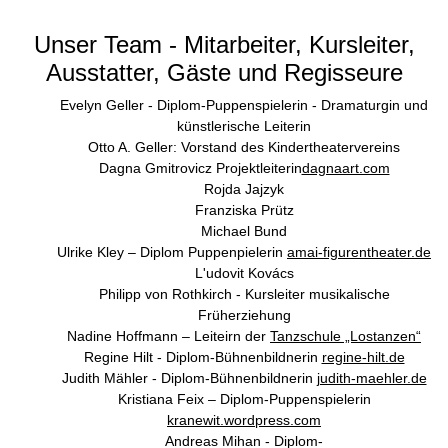
Unser Team - Mitarbeiter, Kursleiter,
Ausstatter, Gäste und Regisseure
Evelyn Geller - Diplom-Puppenspielerin - Dramaturgin und
künstlerische Leiterin
Otto A. Geller: Vorstand des Kindertheatervereins
Dagna Gmitrovicz Projektleiterin
dagnaart.com
Rojda Jajzyk
Franziska Prütz
Michael Bund
Ulrike Kley – Diplom Puppenpielerin
amai-figurentheater.de
L'udovit Kovács
Philipp von Rothkirch - Kursleiter musikalische
Früherziehung
Nadine Hoffmann – Leiteirn der
Tanzschule „Lostanzen“
Regine Hilt - Diplom-Bühnenbildnerin
regine-hilt.de
Judith Mähler - Diplom-Bühnenbildnerin
judith-maehler.de
Kristiana Feix – Diplom-Puppenspielerin
kranewit.wordpress.com
Andreas Mihan - Diplom-