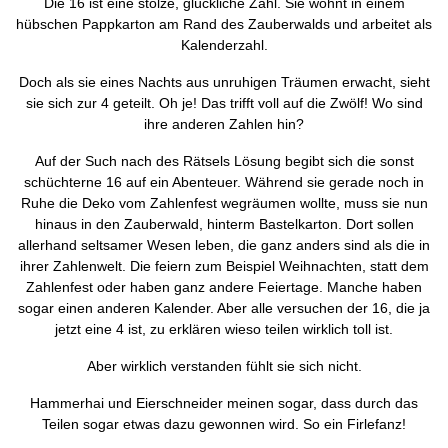
Die 16 ist eine stolze, glückliche Zahl. Sie wohnt in einem
hübschen Pappkarton am Rand des Zauberwalds und arbeitet als
Kalenderzahl.
Doch als sie eines Nachts aus unruhigen Träumen erwacht, sieht
sie sich zur 4 geteilt. Oh je! Das trifft voll auf die Zwölf! Wo sind
ihre anderen Zahlen hin?
Auf der Such nach des Rätsels Lösung begibt sich die sonst
schüchterne 16 auf ein Abenteuer. Während sie gerade noch in
Ruhe die Deko vom Zahlenfest wegräumen wollte, muss sie nun
hinaus in den Zauberwald, hinterm Bastelkarton. Dort sollen
allerhand seltsamer Wesen leben, die ganz anders sind als die in
ihrer Zahlenwelt. Die feiern zum Beispiel Weihnachten, statt dem
Zahlenfest oder haben ganz andere Feiertage. Manche haben
sogar einen anderen Kalender. Aber alle versuchen der 16, die ja
jetzt eine 4 ist, zu erklären wieso teilen wirklich toll ist.
Aber wirklich verstanden fühlt sie sich nicht.
Hammerhai und Eierschneider meinen sogar, dass durch das
Teilen sogar etwas dazu gewonnen wird. So ein Firlefanz!