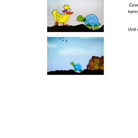
Cove
kann 
Und o