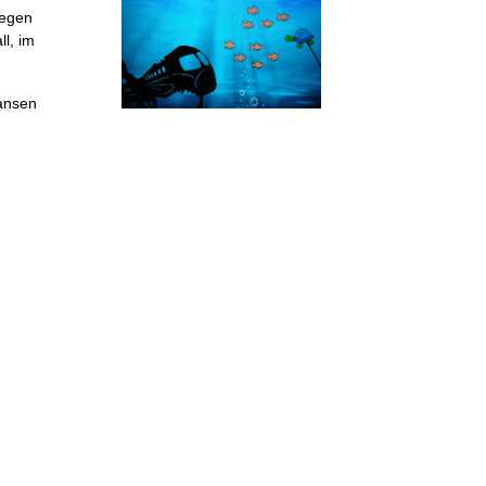
iegen
ll, im
Jansen