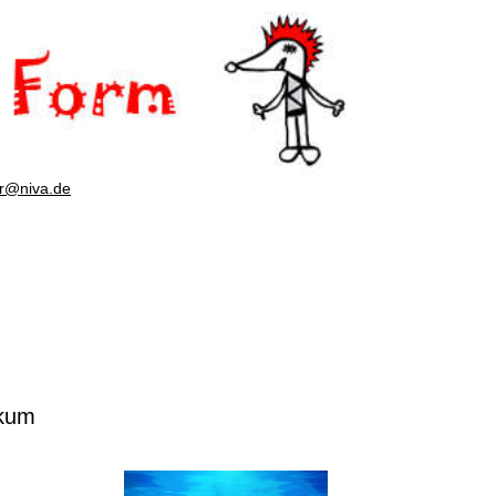
er@niva.de
ikum