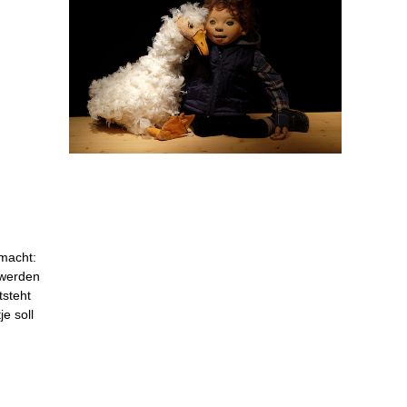
macht:
 werden
tsteht
e soll