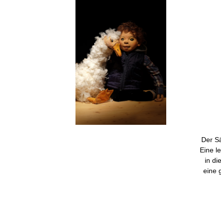
Der S
Eine l
in di
eine 