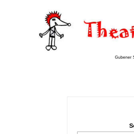
Gubener 
S