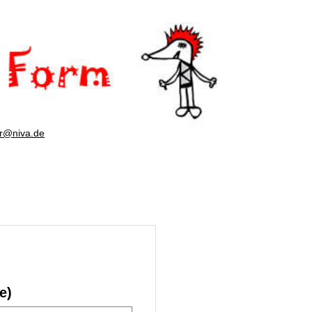
er@niva.de
e)