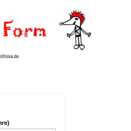
er@niva.de
hre)