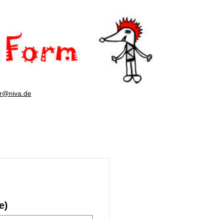
er@niva.de
e)