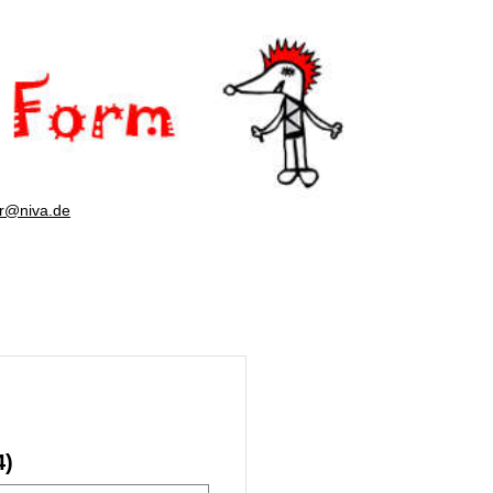
er@niva.de
4)