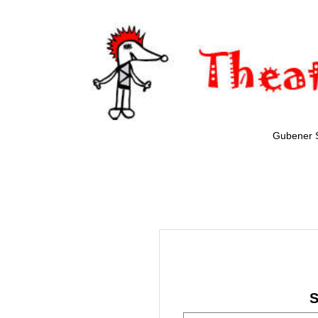
Gubener 
S